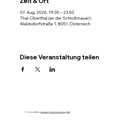
Zeit & Ort
07. Aug. 2026, 19:30 – 23:50
Thal-Oberthal (an der Schloßmauer),
Waldsdorfstraße 1, 8051, Österreich
Diese Veranstaltung teilen
© 2026 by AlkoBlitz |
Impressum
|
Datenschutzerklärung
|
AGB
|.