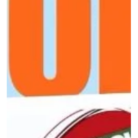
Paul Wohlmuther
7. Apr.
1 Min. Lesezeit
Ergebniss Ostereisuche 2026!
DANKE an alle, die dabei waren! Ihr habt den Tag/Abend
wieder einmal unvergesslich gemacht. Wir sind immer noch
geflasht von der Stimmung und zählen jetzt schon die Tage
bis zum nächsten Jahr! Euer AlkoBlitz!